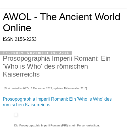
AWOL - The Ancient World
Online
ISSN 2156-2253
Thursday, November 10, 2016
Prosopographia Imperii Romani: Ein
'Who is Who' des römischen
Kaiserreichs
[First posted in AWOL 3 December 2013, updates 10 November 2016]
Prosopographia Imperii Romani: Ein 'Who is Who' des
römischen Kaiserreichs
Die Prosopographia Imperii Romani (PIR) ist ein Personenlexikon.