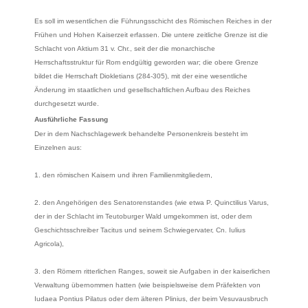
Es soll im wesentlichen die Führungsschicht des Römischen Reiches in der
Frühen und Hohen Kaiserzeit erfassen. Die untere zeitliche Grenze ist die
Schlacht von Aktium 31 v. Chr., seit der die monarchische
Herrschaftsstruktur für Rom endgültig geworden war; die obere Grenze
bildet die Herrschaft Diokletians (284-305), mit der eine wesentliche
Änderung im staatlichen und gesellschaftlichen Aufbau des Reiches
durchgesetzt wurde.
Ausführliche Fassung
Der in dem Nachschlagewerk behandelte Personenkreis besteht im
Einzelnen aus:
1. den römischen Kaisern und ihren Familienmitgliedern,
2. den Angehörigen des Senatorenstandes (wie etwa P. Quinctilius Varus,
der in der Schlacht im Teutoburger Wald umgekommen ist, oder dem
Geschichtsschreiber Tacitus und seinem Schwiegervater, Cn. Iulius
Agricola),
3. den Römern ritterlichen Ranges, soweit sie Aufgaben in der kaiserlichen
Verwaltung übernommen hatten (wie beispielsweise dem Präfekten von
Iudaea Pontius Pilatus oder dem älteren Plinius, der beim Vesuvausbruch