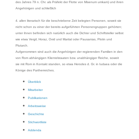
des Jahres 79 n. Chr. als Präfekt der Flotte von Misenum umkam) und ihren
Angehörigen und schließlich
4. allen literarisch für die beschriebene Zeit belegten Personen, soweit sie
nicht schon zu einer der bereits aufgeführten Personengruppen gehörten;
unter ihnen befinden sich natürlich auch die Dichter und Schriftsteller selbst
wie etwa Vergil, Horaz, Ovid und Martial oder Pausanias, Plotin und
Plutarch.
Aufgenommen sind auch die Angehörigen der regierenden Familien in den
von Rom abhängigen Klientelstaaten bzw. unabhängiger Reiche, soweit
sie mit Rom in Kontakt standen, so etwa Herodes d. Gr. in Iudaea oder die
Könige des Partherreiches.
Überblick
Mitarbeiter
Publikationen
Arbeitsweise
Geschichte
Stichwortliste
Addenda