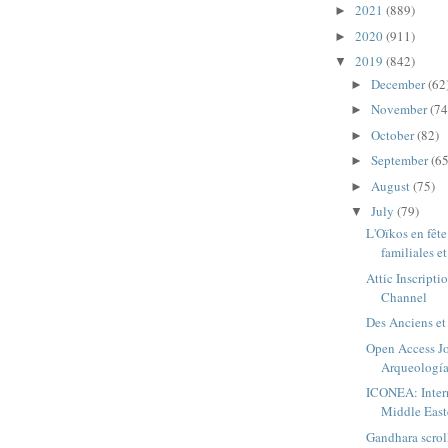
2021
(889)
►
2020
(911)
►
2019
(842)
▼
December
(62
►
November
(74
►
October
(82)
►
September
(65
►
August
(75)
►
July
(79)
▼
L'Oïkos en fête
familiales et
Attic Inscript
Channel
Des Anciens e
Open Access Jo
Arqueología 
ICONEA: Intern
Middle Easte
Gandhara scrol