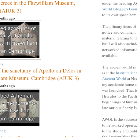
crees in the Fitzwilliam Museum,
under the heading A
World Bloggers Gro
 (AIUK 3)
to its own space her
nths ago
The primary focus of 
notice and comment 
material relating to 
but I will also includ
networked informatio
available.
ng
The ancient world is 
 the sanctuary of Apollo on Delos in
is at the
Institute for
lliam Museum, Cambridge (AIUK 3)
Ancient World
at New
my academic home a
nths ago
was launched. That is
Hercules to the Pacifi
beginnings of human 
late antique / early I
AWOL is the success
to networked open ac
ing
to the study and publ
the Ancient Near Eas