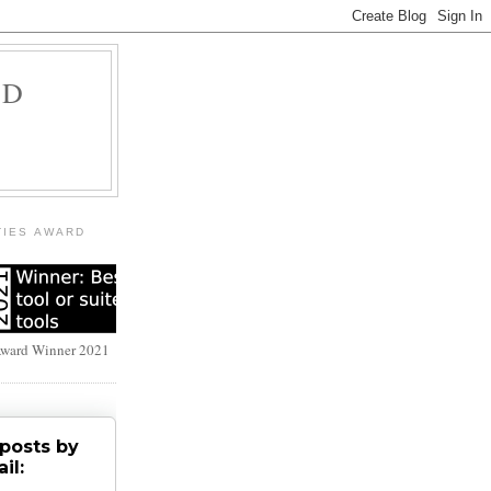
LD
TIES AWARD
Award Winner 2021
posts by
il: