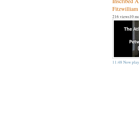
Inscribed A
Fitzwillia
216 views
10 mo
11:48
Now play