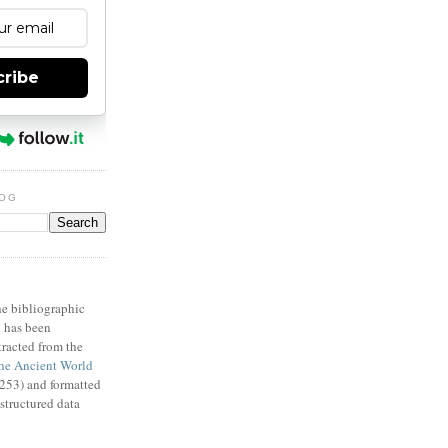
cribe
LOG
X
e bibliographic
n has been
racted from the
e Ancient World
53) and formatted
structured data