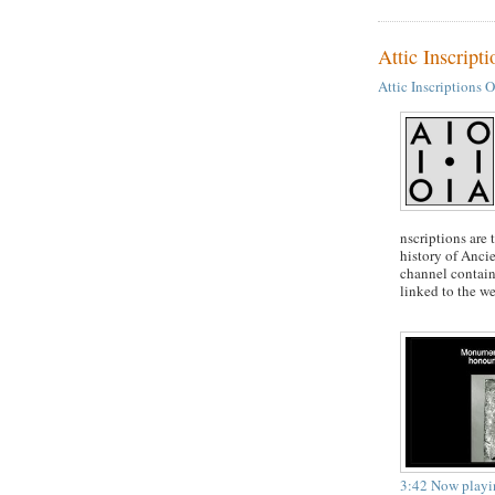
Attic Inscrip
Attic Inscriptions
nscriptions are
history of Anci
channel contains
linked to the w
3:42
Now playi