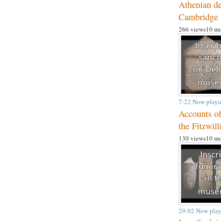
Athenian de
Cambridge
266 views
10 mo
7:22
Now playi
Accounts of
the Fitzwi
130 views
10 mo
29:02
Now play