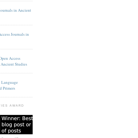
Journals in Ancient
Access Journals in
 Open Access
 Ancient Studies
t Language
d Primers
TIES AWARD