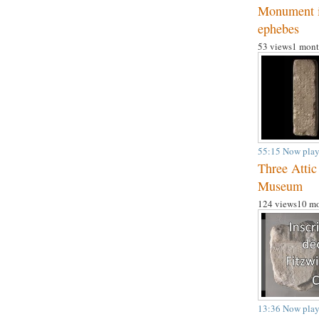
Monument i
ephebes
53 views
1 mont
55:15
Now play
Three Attic
Museum
124 views
10 mo
13:36
Now play