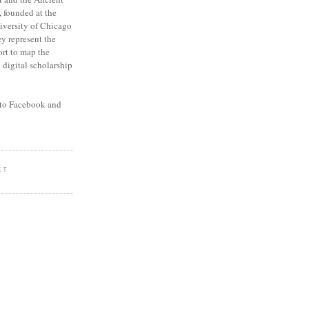
 founded at the
niversity of Chicago
y represent the
ort to map the
digital scholarship
to Facebook and
ET