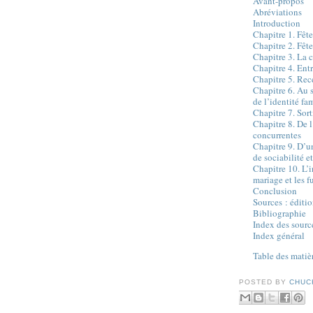
Avant-propos
Abréviations
Introduction
Chapitre 1. Fête
Chapitre 2. Fête
Chapitre 3. La c
Chapitre 4. Entr
Chapitre 5. Rec
Chapitre 6. Au 
de l’identité fa
Chapitre 7. Sorti
Chapitre 8. De l
concurrentes
Chapitre 9. D’
de sociabilité e
Chapitre 10. L’in
mariage et les f
Conclusion
Sources : éditi
Bibliographie
Index des sourc
Index général
Table des matiè
POSTED BY
CHUC