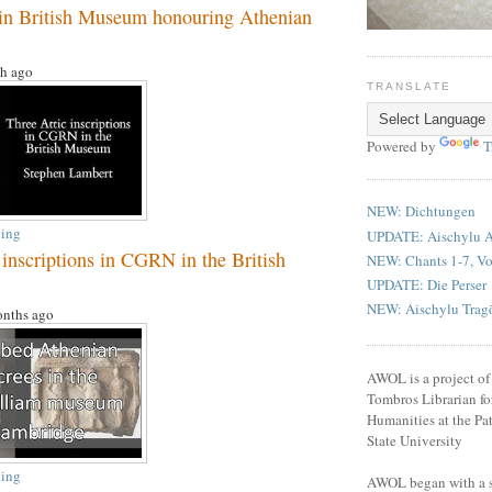
n British Museum honouring Athenian
h ago
TRANSLATE
Powered by
T
NEW: Dichtungen
ing
UPDATE: Aischylu
 inscriptions in CGRN in the British
NEW: Chants 1-7, V
UPDATE: Die Perser
NEW: Aischylu Tragō
nths ago
AWOL is a project o
Tombros Librarian fo
Humanities at the Pat
State University
ing
AWOL began with a se