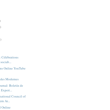
)
)
)
: Célébrations
 sociab...
ions Online YouTube
t des Modernes
urnal: Boletín de
Experi...
ational Council of
rn Ar...
l Online