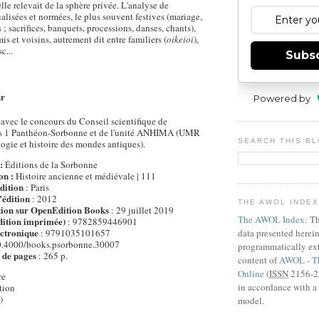
lle relevait de la sphère privée. L'analyse de
ualisées et normées, le plus souvent festives (mariage,
 ; sacrifices, banquets, processions, danses, chants),
mis et voisins, autrement dit entre familiers (
oikeioi
),
c...
Subs
ur
Powered by
avec le concours du Conseil scientifique de
aris 1 Panthéon-Sorbonne et de l'unité ANHIMA (UMR
SEARCH THIS B
gie et histoire des mondes antiques).
:
Éditions de la Sorbonne
on :
Histoire ancienne et médiévale | 111
dition
: Paris
’édition
: 2012
THE AWOL INDE
tion sur OpenEdition Books
: 29 juillet 2019
The AWOL Index:
Th
ition imprimée)
: 9782859446901
ctronique
: 9791035101657
data presented herei
0.4000/books.psorbonne.30007
programmatically ext
de pages
: 265 p.
content of
AWOL - Th
Online
(
ISSN
2156-22
re
in accordance with a 
tion
)
model.