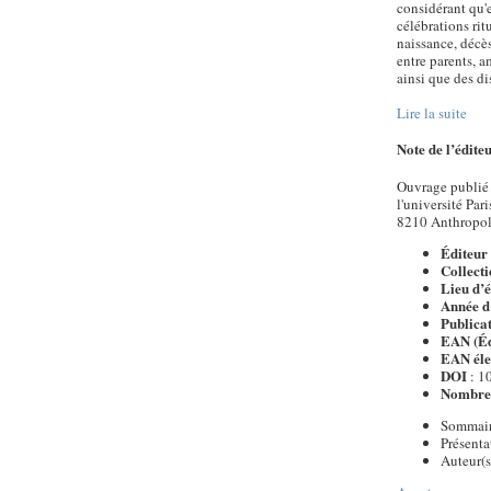
considérant qu'e
célébrations rit
naissance, décès
entre parents, a
ainsi que des dis
Lire la suite
Note de l’édite
Ouvrage publié 
l'université P
8210 Anthropolo
Éditeur 
Collecti
Lieu d’é
Année d
Publica
EAN (Éd
EAN éle
DOI
: 1
Nombre 
Sommai
Présenta
Auteur(s