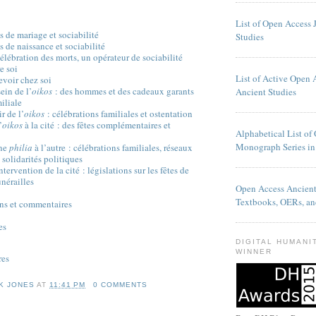
List of Open Access 
s de mariage et sociabilité
Studies
s de naissance et sociabilité
élébration des morts, un opérateur de sociabilité
e soi
List of Active Open 
evoir chez soi
sein de
l’
oikos
: des hommes et des cadeaux garants
Ancient Studies
miliale
r de l’
oikos
: célébrations familiales et ostentation
’
oikos
à la cité : des fêtes complémentaires et
Alphabetical List of
Monograph Series in
une
philia
à l’autre : célébrations familiales, réseaux
t solidarités politiques
tervention de la cité : législations sur les fêtes de
unérailles
Open Access Ancien
Textbooks, OERs, an
ons et commentaires
es
DIGITAL HUMANI
WINNER
res
K JONES
AT
11:41 PM
0 COMMENTS