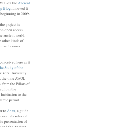
WOL on the
Ancient
up Blog
. I moved it
e beginning in 2009.
the project is
on open access
the ancient world,
e other kinds of
n as it comes
conceived here as it
 the Study of the
 York University,
t the time AWOL
, from the Pillars of
c, from the
habitation to the
slamic period.
or to
Abzu
, a guide
cess data relevant
ic presentation of
t and the Ancient