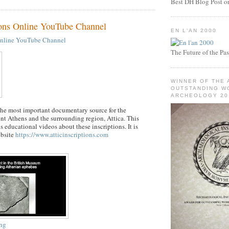
Best DH Blog Post or 
tions Online YouTube Channel
EN L'AN 2000
 Online YouTube Channel
The Future of the Pas
WINNER OF THE 
OUTSTANDING WO
ARCHEOLOGY 20
 the most important documentary source for the
ent Athens and the surrounding region, Attica. This
 educational videos about these inscriptions. It is
ebsite
https://www.atticinscriptions.com
ng