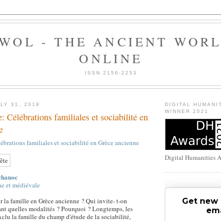
WOL - THE ANCIENT WOR
ONLINE
ISSN 2156-2253
LY 31, 2019
DIGITAL HUMANI
WINNER 2021
: Célébrations familiales et sociabilité en
e
lébrations familiales et sociabilité en Grèce ancienne
Digital Humanities 
chanoc
ne et médiévale
Get new 
 la famille en Grèce ancienne ? Qui invite- t-on
ant quelles modalités ? Pourquoi ? Longtemps, les
ema
xclu la famille du champ d'étude de la sociabilité,