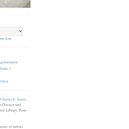
ranslate
 Agamemnōn
olume 1
idiai
f
Charles E. Jones
,
r Classics and
tee Library, Penn
ries of entries