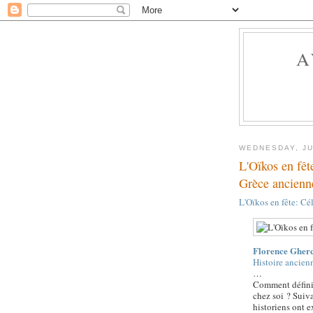
A
WEDNESDAY, JU
L'Oïkos en fête
Grèce ancienn
L'Oïkos en fête: Cé
Florence
Gher
Histoire ancien
…
Comment définir
chez soi ? Suiv
historiens ont e