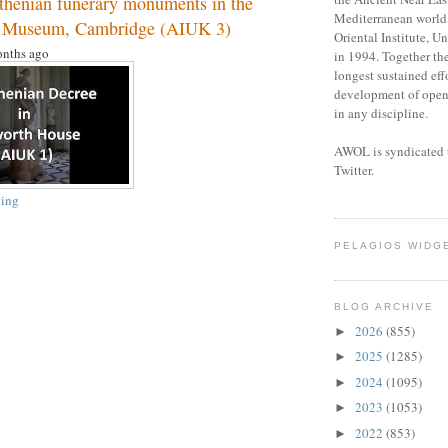
thenian funerary monuments in the
Mediterranean world,
m Museum, Cambridge (AIUK 3)
Oriental Institute, U
nths ago
in 1994. Together the
longest sustained eff
development of open 
in any discipline.
AWOL is syndicated 
Twitter.
ing
PELAGIOS WIDG
BLOG ARCHIVE
2026
(855)
►
2025
(1285)
►
2024
(1095)
►
2023
(1053)
►
2022
(853)
►