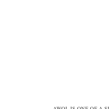
AWOL IS ONE OF A S