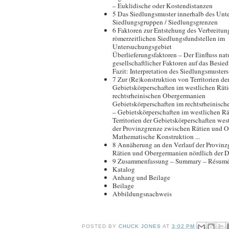
– Euklidische oder Kostendistanzen
5 Das Siedlungsmuster innerhalb des Unt
Siedlungsgruppen / Siedlungsgrenzen
6 Faktoren zur Entstehung des Verbreitun
römerzeitlichen Siedlungsfundstellen im
Untersuchungsgebiet
Überlieferungsfaktoren – Der Einfluss na
gesellschaftlicher Faktoren auf das Besie
Fazit: Interpretation des Siedlungsmuster
7 Zur (Re)konstruktion von Territorien de
Gebietskörperschaften im westlichen Rät
rechtsrheinischen Obergermanien
Gebietskörperschaften im rechtsrheinisc
– Gebietskörperschaften im westlichen Rä
Territorien der Gebietskörperschaften wes
der Provinzgrenze zwischen Rätien und 
Mathematische Konstruktion ...
8 Annäherung an den Verlauf der Provinz
Rätien und Obergermanien nördlich der 
9 Zusammenfassung – Summary – Résum
Katalog
Anhang und Beilage
Beilage
Abbildungsnachweis
POSTED BY
CHUCK JONES
AT
3:02 PM