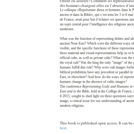
Orient ou ailleurs? Comment les représentatio
des hommes changent-elles en l’absence d’im
Le colloque «Représenter dieux et hommes dans le 
ancien et dans la Bible», qui s’est tenu les 5 et 6 ma
de France, avait pour but d’éclairer ces questions au
un sujet central pour l’intelligence des religions anci
modernes.
What was the function of representing deities and al
ancient Near-East? Which were the different ways 
visible, and the specific functions of these represen
these material and visual representations help us to 
official cults, as well as private cults? What was the 
the royal cult? Was the king the only “image” of the 
humans fulfill this role? Why were cult images forb
biblical prohibition have any precedent or parallel in
East, or elsewhere? And how do the ways of repres
humans change in the absence of cultic images?
The conference
Representing Gods and Humans in t
East and in the Bible
, held at the Collège de France,
6 2015, sought to shed light on these questions surr
image, a critical issue for our understanding of ancie
modern religions.
This book is published open access. It can b
here
.