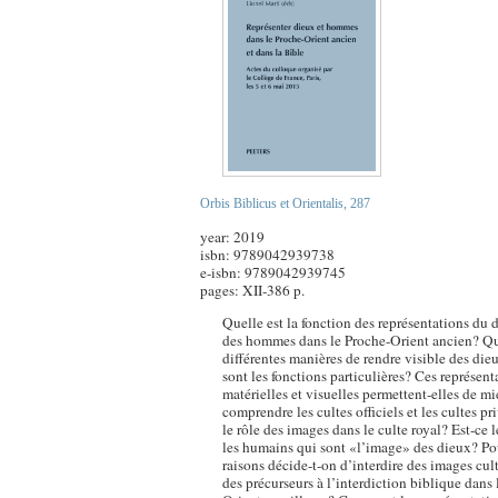
Orbis Biblicus et Orientalis, 287
year:
2019
isbn:
9789042939738
e-isbn:
9789042939745
pages:
XII-386 p.
Quelle est la fonction des représentations du d
des hommes dans le Proche-Orient ancien? Que
différentes manières de rendre visible des dieu
sont les fonctions particulières? Ces représent
matérielles et visuelles permettent-elles de m
comprendre les cultes officiels et les cultes pr
le rôle des images dans le culte royal? Est-ce l
les humains qui sont «l’image» des dieux? Po
raisons décide-t-on d’interdire des images cult
des précurseurs à l’interdiction biblique dans 